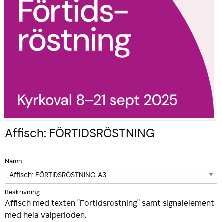
Affisch: FÖRTIDSRÖSTNING
Namn
Beskrivning
Affisch med texten "Förtidsrö­stning" samt signalelem­ent
med hela valperiode­n.