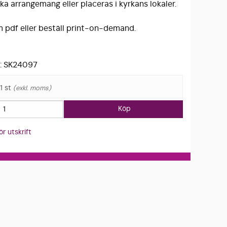
ika arrangemang eller placeras i kyrkans lokaler.
 pdf eller beställ print-on-demand.
: SK24097
 1 st
exkl. moms
Köp
r utskrift