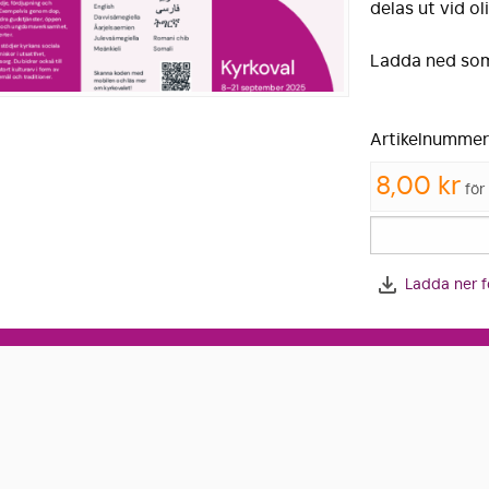
delas ut vid ol
Ladda ned som
Artikelnummer
8,00 kr
för
Ladda ner fö