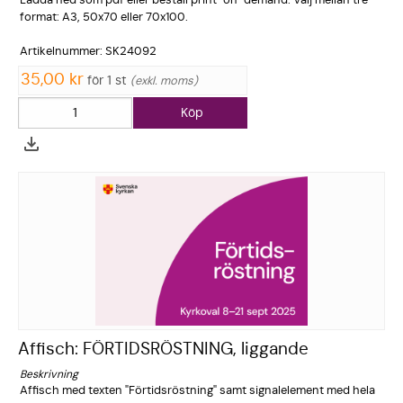
Ladda ned som pdf eller beställ print-on-demand. Välj mellan tre
format: A3, 50x70 eller 70x100.
Artikelnum­mer: SK24092
35,00 kr
för 1 st
exkl. moms
Köp
Affisch: FÖRTIDSRÖSTNING, liggande
Beskrivning
Affisch med texten "Förtidsrö­stning" samt signalelem­ent med hela