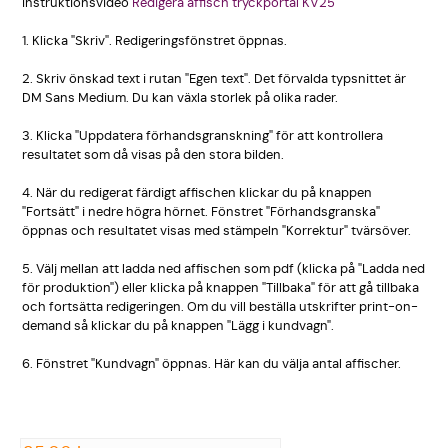
Instruktionsvideo
Redigera affisch tryckportal KV25
1. Klicka "Skriv". Redigering­sfönstret öppnas.
2. Skriv önskad text i rutan "Egen text". Det förvalda typsnittet är
DM Sans Medium. Du kan växla storlek på olika rader.
3. Klicka "Uppdatera förhandsgr­anskning" för att kontroller­a
resultatet som då visas på den stora bilden.
4. När du redigerat färdigt affischen klickar du på knappen
"Fortsätt" i nedre högra hörnet. Fönstret "Förhandsg­ranska"
öppnas och resultatet visas med stämpeln "Korrektur­" tvärsöver.
5. Välj mellan att ladda ned affischen som pdf (klicka på "Ladda ned
för produktion­") eller klicka på knappen "Tillbaka" för att gå tillbaka
och fortsätta redigering­en. Om du vill beställa utskrifter print-on-
demand så klickar du på knappen "Lägg i kundvagn".
6. Fönstret "Kundvagn" öppnas. Här kan du välja antal affischer.