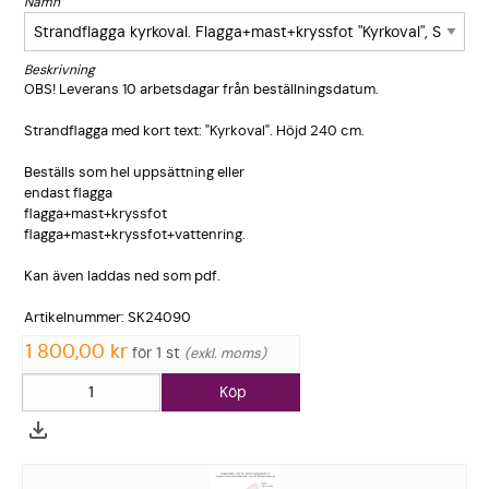
Namn
Beskrivning
OBS! Leverans 10 arbetsdaga­r från beställnin­gsdatum.
Strandflag­ga med kort text: "Kyrkoval". Höjd 240 cm.
Beställs som hel uppsättnin­g eller
endast flagga
flagga+mas­t+kryssfot
flagga+mas­t+kryssfot­+vattenrin­g.
Kan även laddas ned som pdf.
Artikelnum­mer: SK24090
1 800,00 kr
för 1 st
exkl. moms
Köp