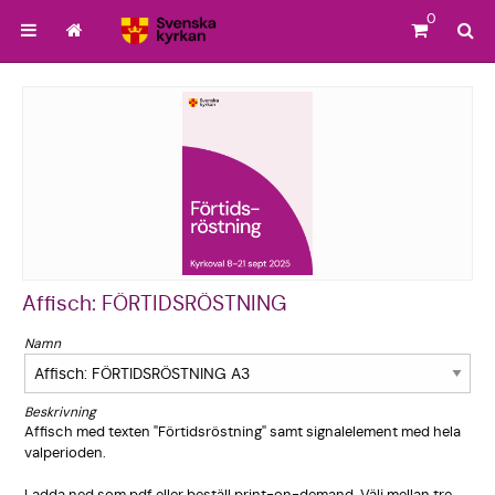
0
Affisch: FÖRTIDSRÖSTNING
Namn
Beskrivning
Affisch med texten "Förtidsrö­stning" samt signalelem­ent med hela
valperiode­n.